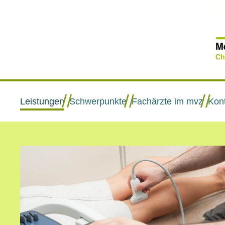
//
//
//
Leistungen
Schwerpunkte
Fachärzte im mvz
Kont